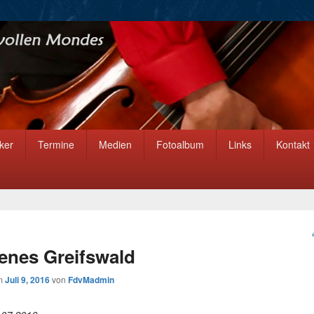
ker
Termine
Medien
Fotoalbum
Links
Kontakt
fenes Greifswald
am
Juli 9, 2016
von
FdvMadmin