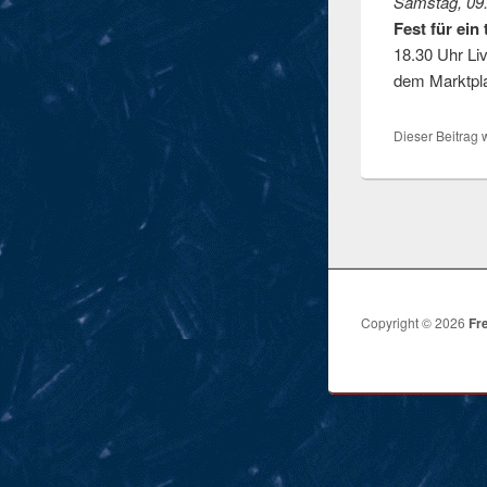
Samstag, 09
Fest für ein
18.30 Uhr Li
dem Marktpla
Dieser Beitrag w
Copyright © 2026
Fr