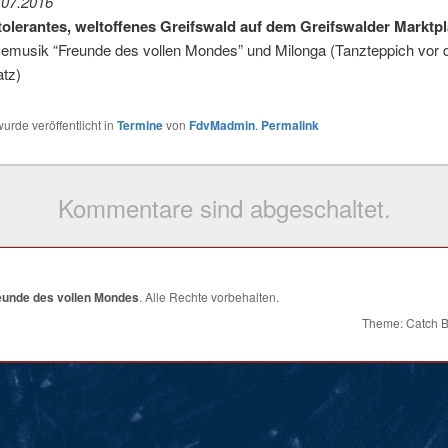
.07.2016
 tolerantes, weltoffenes Greifswald auf dem Greifswalder Marktpl
vemusik “Freunde des vollen Mondes” und Milonga (Tanzteppich vor 
tz)
urde veröffentlicht in
Termine
von
FdvMadmin
.
Permalink
Kommentare sind abgeschaltet.
eunde des vollen Mondes
. Alle Rechte vorbehalten.
Theme: Catch 