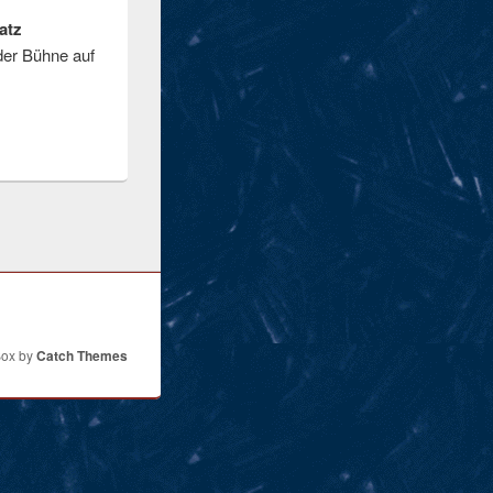
atz
der Bühne auf
Box by
Catch Themes