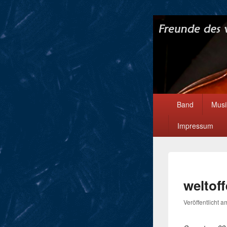
Hauptmenü
Band
Musi
Impressum
weltof
Veröffentlicht 