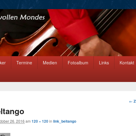
ker
Termine
Medien
Fotoalbum
Links
Kontakt
Bil
← Z
Nav
eltango
tober 26, 2016
am
120 × 120
in
link_beltango