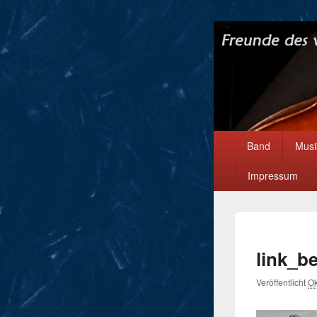
Hauptmenü
Band
Musi
Impressum
link_b
Veröffentlicht
Ok