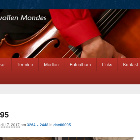
ker
Termine
Medien
Fotoalbum
Links
Kontakt
95
ril 17, 2017
am
3264 × 2448
in
dsc00095