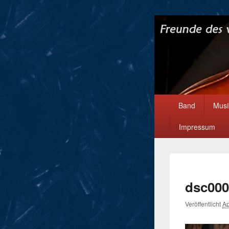
Hauptmenü
Band
Musi
Impressum
dsc000
Veröffentlicht
Ap