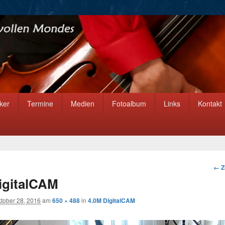
ker
Termine
Medien
Fotoalbum
Links
Kontakt
Bil
← Z
Nav
igitalCAM
tober 28, 2016
am
650 × 488
in
4.0M DigitalCAM