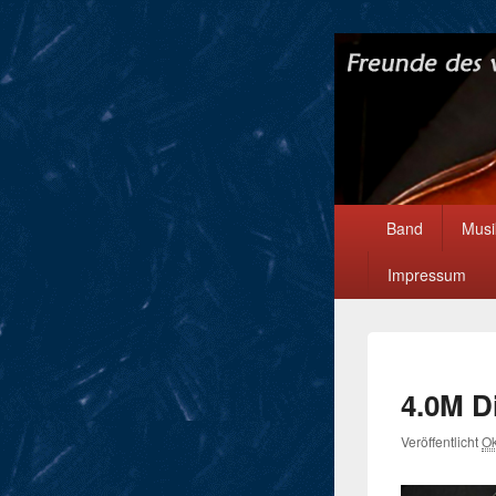
Hauptmenü
Band
Musi
Impressum
4.0M D
Veröffentlicht
Ok