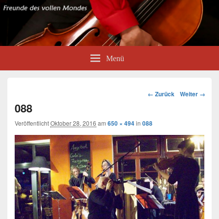
Menü
Bild-
← Zurück
Weiter →
Navigation
088
Veröffentlicht
Oktober 28, 2016
am
650 × 494
in
088